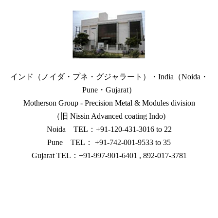
インド（ノイダ・プネ・グジャラート）・India（Noida・
Pune・Gujarat）
Motherson Group - Precision Metal & Modules division
（旧 Nissin Advanced coating Indo)
Noida TEL：+91-120-431-3016 to 22
Pune TEL： +91-742-001-9533 to 35
Gujarat TEL：+91-997-901-6401 , 892-017-3781